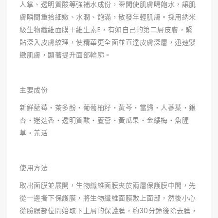
人掌、透明質酸等強補水成份，瞬間使肌膚喝飽水，讓肌
膚瞬間重拾細嫩、水潤、飽滿，散發年輕肌膚。採用納米
級生物纖維面膜＋維生素E，有如自己的第二層皮膚，緊
貼深入皮膚紋理，使精華更全面並直達皮膚深層，迅速緊
緻肌膚，顯著提升面部輪廓。
主要成份
新鮮藍莓‧茶多酚‧葡萄柚籽‧黃芩‧當歸‧人蔘葉‧銀
杏‧迷迭香‧透明質酸‧蘆薈‧黃瓜果‧金縷梅‧魚腥
草‧羌活
使用方法
取出面膜並展開，生物纖維面膜夾於兩層保護膜中間，先
從一邊撕下保護膜，將生物纖維面膜敷上面部，然後小心
從臉腮部位開始取下上層的保護膜，約30分鐘後除去膜，