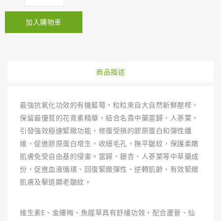
加入購物車
商品描述
最強抗氧化功效的有機藍莓，粒粒來自大自然新鮮壓榨，
保留最優質的花青素精華，結合名貴中藥當歸、人蔘葉，
引發強效極速緊緻功能，修復受損的膠原蛋白和彈性纖
維，促進膠原蛋白增生，收細毛孔，撫平皺紋，保護柔嫩
肌膚免受自由基的侵害。當歸、銀杏、人蔘葉等中草藥成
份，促進血液循環、回復緊緻彈性、逆轉肌齡、有效緊緻
肌膚及擊退顯老皺紋。
維生素E、金縷梅、魚腥草具有舒緩功效，配合蘆薈、仙